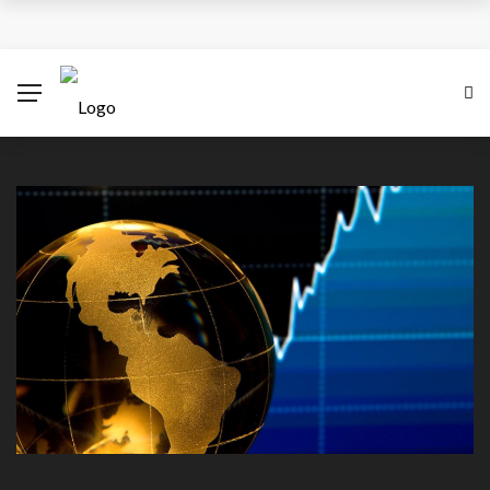
¿Cuánto subiría el salario mínimo en Colombia para
el 2026?
Antes del 8 de diciembre se superará emergencia
con aviones A320 de Avianca
Las empresas colombianas pueden disparar sus
ventas con una estrategia Black Friday inteligente
XV Simposio Internacional Jorge Isaacs: Un Legado
de Ébano y Azúcar en la Literatura Global