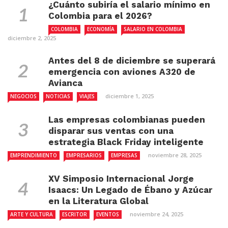
¿Cuánto subiría el salario mínimo en
Colombia para el 2026?
COLOMBIA
ECONOMÍA
SALARIO EN COLOMBIA
diciembre 2, 2025
Antes del 8 de diciembre se superará
emergencia con aviones A320 de
Avianca
diciembre 1, 2025
NEGOCIOS
NOTICIAS
VIAJES
Las empresas colombianas pueden
disparar sus ventas con una
estrategia Black Friday inteligente
noviembre 28, 2025
EMPRENDIMIENTO
EMPRESARIOS
EMPRESAS
XV Simposio Internacional Jorge
Isaacs: Un Legado de Ébano y Azúcar
en la Literatura Global
noviembre 24, 2025
ARTE Y CULTURA
ESCRITOR
EVENTOS