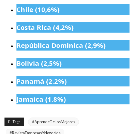
Chile (10,6%)
Costa Rica (4,2%)
República Dominica (2,9%)
Bolivia (2,5%)
Panamá (2.2%)
Jamaica (1.8%)
Tags
#AprendeDeLosMejores
#RevistaEmpresasYNegocios