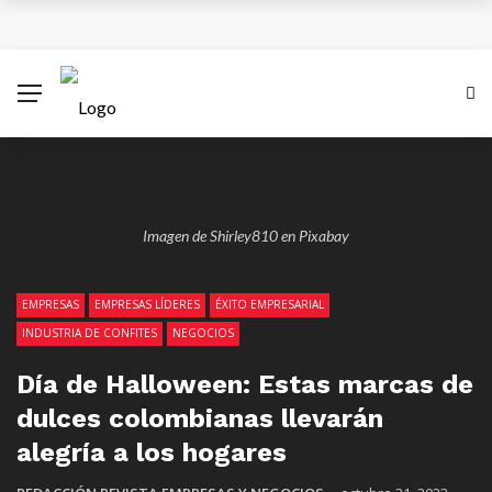
¿Cuánto subiría el salario mínimo en Colombia para
el 2026?
Antes del 8 de diciembre se superará emergencia
con aviones A320 de Avianca
Las empresas colombianas pueden disparar sus
Imagen de Shirley810 en Pixabay
ventas con una estrategia Black Friday inteligente
EMPRESAS
EMPRESAS LÍDERES
ÉXITO EMPRESARIAL
XV Simposio Internacional Jorge Isaacs: Un Legado
INDUSTRIA DE CONFITES
NEGOCIOS
de Ébano y Azúcar en la Literatura Global
Día de Halloween: Estas marcas de
dulces colombianas llevarán
alegría a los hogares