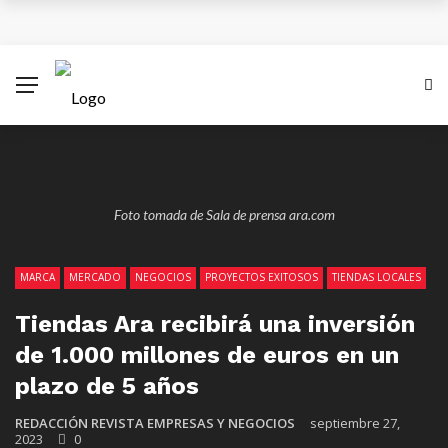
¿Cuánto subiría el salario mínimo en Colombia para
el 2026?
Antes del 8 de diciembre se superará emergencia
con aviones A320 de Avianca
Las empresas colombianas pueden disparar sus
Foto tomada de Sala de prensa ara.com
ventas con una estrategia Black Friday inteligente
MARCA
MERCADO
NEGOCIOS
PROYECTOS EXITOSOS
TIENDAS LOCALES
XV Simposio Internacional Jorge Isaacs: Un Legado
Tiendas Ara recibirá una inversión
de Ébano y Azúcar en la Literatura Global
de 1.000 millones de euros en un
plazo de 5 años
REDACCIÓN REVISTA EMPRESAS Y NEGOCIOS
septiembre 27,
2023
0