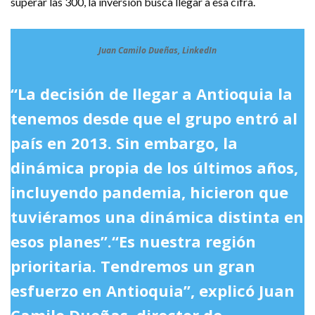
superar las 300, la inversión busca llegar a esa cifra.
Juan Camilo Dueñas, LinkedIn
“La decisión de llegar a Antioquia la
tenemos desde que el grupo entró al
país en 2013. Sin embargo, la
dinámica propia de los últimos años,
incluyendo pandemia, hicieron que
tuviéramos una dinámica distinta en
esos planes”.“Es nuestra región
prioritaria. Tendremos un gran
esfuerzo en Antioquia”, explicó Juan