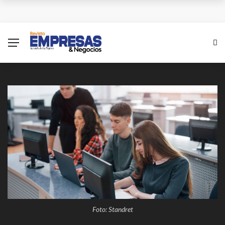
¿Cuánto subiría el salario mínimo en Colombia para
el 2026?
Antes del 8 de diciembre se superará emergencia
con aviones A320 de Avianca
Las empresas colombianas pueden disparar sus
ventas con una estrategia Black Friday inteligente
XV Simposio Internacional Jorge Isaacs: Un Legado
de Ébano y Azúcar en la Literatura Global
Foto: Standret