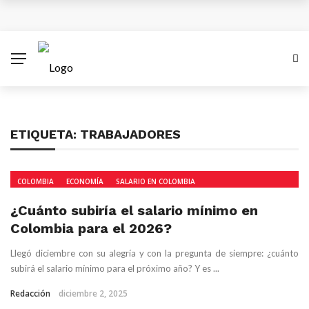
¿Cuánto subiría el salario mínimo en Colombia para
el 2026?
Antes del 8 de diciembre se superará emergencia
con aviones A320 de Avianca
ETIQUETA:
TRABAJADORES
Las empresas colombianas pueden disparar sus
ventas con una estrategia Black Friday inteligente
COLOMBIA
ECONOMÍA
SALARIO EN COLOMBIA
XV Simposio Internacional Jorge Isaacs: Un Legado
¿Cuánto subiría el salario mínimo en
Colombia para el 2026?
de Ébano y Azúcar en la Literatura Global
Llegó diciembre con su alegría y con la pregunta de siempre: ¿cuánto
subirá el salario mínimo para el próximo año? Y es ...
Redacción
diciembre 2, 2025