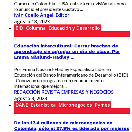
Comercio Colombia – USA, entrará en revisión tal como
lo anunció el presidente Gustavo ...
Iván Coello Ángel, Editor
agosto 18, 2023
BID
Columna
Educación y Desarrollo
Educación intercultural: Cerrar brechas de
aprendizaje sin agregar un día de clase. Por
Emma Näslund-Hadley ...
Por Emma Näslund-Hadley Especialista Líder en
Educación del Banco Interamericano de Desarrollo (BID)
Conozcan un programa con reconocimiento
internacional que mejora ...
REDACCIÓN REVISTA EMPRESAS Y NEGOCIOS
agosto 3, 2023
DANE
Estadística
Micronegocios
Pymes
De los 17,4 millones de micronegocios en
Colombia, sólo el 37,9% es liderado por mujeres