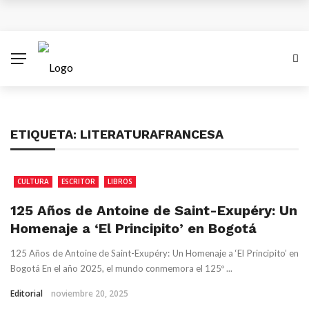
¿Cuánto subiría el salario mínimo en Colombia para
el 2026?
Antes del 8 de diciembre se superará emergencia
con aviones A320 de Avianca
ETIQUETA:
LITERATURAFRANCESA
Las empresas colombianas pueden disparar sus
ventas con una estrategia Black Friday inteligente
CULTURA
ESCRITOR
LIBROS
XV Simposio Internacional Jorge Isaacs: Un Legado
125 Años de Antoine de Saint-Exupéry: Un
Homenaje a ‘El Principito’ en Bogotá
de Ébano y Azúcar en la Literatura Global
125 Años de Antoine de Saint-Exupéry: Un Homenaje a ‘El Principito’ en
Bogotá En el año 2025, el mundo conmemora el 125º ...
Editorial
noviembre 20, 2025