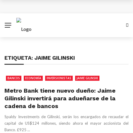
¿Cuánto subiría el salario mínimo en Colombia para
el 2026?
Antes del 8 de diciembre se superará emergencia
con aviones A320 de Avianca
ETIQUETA:
JAIME GILINSKI
Las empresas colombianas pueden disparar sus
ventas con una estrategia Black Friday inteligente
BANCOS
ECONOMÍA
INVERSIONISTAS
JAIME GILINSKI
XV Simposio Internacional Jorge Isaacs: Un Legado
Metro Bank tiene nuevo dueño: Jaime
Gilinski invertirá para adueñarse de la
de Ébano y Azúcar en la Literatura Global
cadena de bancos
Spaldy Investments de Gilinski, serán los encargados de recaudar el
capital de US$124 millones, siendo ahora el mayor accionista del
Banco. £925 ...