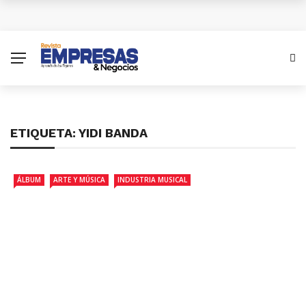
¿Cuánto subiría el salario mínimo en Colombia para
el 2026?
Antes del 8 de diciembre se superará emergencia
con aviones A320 de Avianca
ETIQUETA:
YIDI BANDA
Las empresas colombianas pueden disparar sus
ventas con una estrategia Black Friday inteligente
ÁLBUM
ARTE Y MÚSICA
INDUSTRIA MUSICAL
XV Simposio Internacional Jorge Isaacs: Un Legado
de Ébano y Azúcar en la Literatura Global