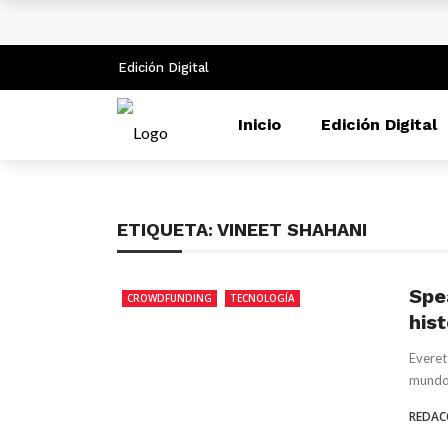
¿Cuánto subiría el salario mínimo en Co
Antes del 8 de diciembre se superará e
Edición Digital
Las empresas colombianas pueden dispar
Inicio
Edición Digital
XV Simposio Internacional Jorge Isaacs:
ETIQUETA:
VINEET SHAHANI
Spe
CROWDFUNDING
TECNOLOGÍA
hist
Everet
mundo,
REDAC