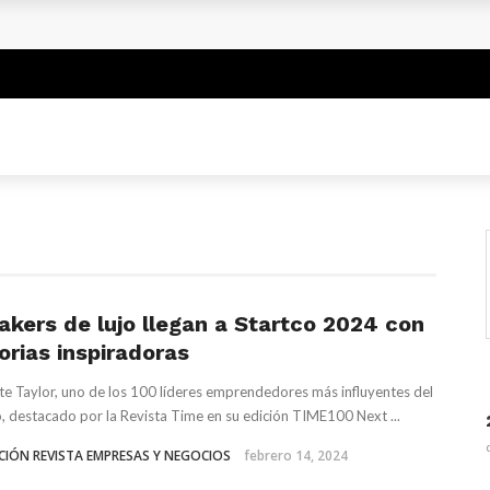
lombia para el 2026?
mergencia con aviones A320 de Avianca
ar sus ventas con una estrategia Black Friday inteligente
 Un Legado de Ébano y Azúcar en la Literatura Global
akers de lujo llegan a Startco 2024 con
orias inspiradoras
te Taylor, uno de los 100 líderes emprendedores más influyentes del
 destacado por la Revista Time en su edición TIME100 Next ...
CIÓN REVISTA EMPRESAS Y NEGOCIOS
febrero 14, 2024