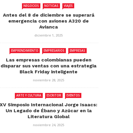
NEGOCIOS
NOTICIAS
VIAJES
Antes del 8 de diciembre se superará
emergencia con aviones A320 de
Avianca
diciembre 1, 2025
EMPRENDIMIENTO
EMPRESARIOS
EMPRESAS
Las empresas colombianas pueden
disparar sus ventas con una estrategia
Black Friday inteligente
noviembre 28, 2025
ARTE Y CULTURA
ESCRITOR
EVENTOS
XV Simposio Internacional Jorge Isaacs:
Un Legado de Ébano y Azúcar en la
Literatura Global
noviembre 24, 2025