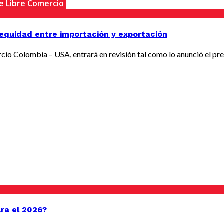
e Libre Comercio
nequidad entre importación y exportación
io Colombia – USA, entrará en revisión tal como lo anunció el pres
ara el 2026?