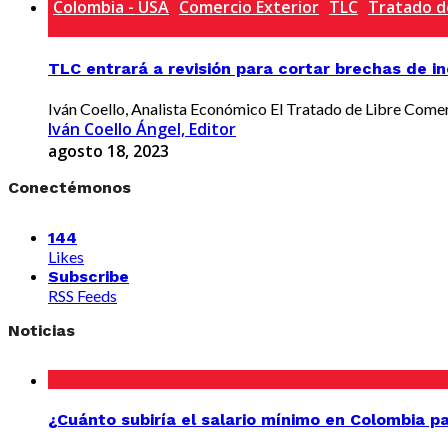
Colombia - USA
Comercio Exterior
TLC
Tratado d
TLC entrará a revisión para cortar brechas de i
Iván Coello, Analista Económico El Tratado de Libre Comerc
Iván Coello Ángel, Editor
agosto 18, 2023
Conectémonos
144
Likes
Subscribe
RSS Feeds
Noticias
¿Cuánto subiría el salario mínimo en Colombia p