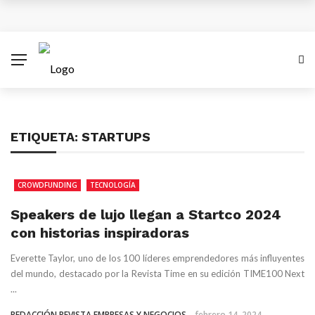
¿Cuánto subiría el salario mínimo en Colombia para
el 2026?
Antes del 8 de diciembre se superará emergencia
con aviones A320 de Avianca
ETIQUETA:
STARTUPS
Las empresas colombianas pueden disparar sus
ventas con una estrategia Black Friday inteligente
CROWDFUNDING
TECNOLOGÍA
XV Simposio Internacional Jorge Isaacs: Un Legado
Speakers de lujo llegan a Startco 2024
con historias inspiradoras
de Ébano y Azúcar en la Literatura Global
Everette Taylor, uno de los 100 líderes emprendedores más influyentes
del mundo, destacado por la Revista Time en su edición TIME100 Next
...
REDACCIÓN REVISTA EMPRESAS Y NEGOCIOS
febrero 14, 2024