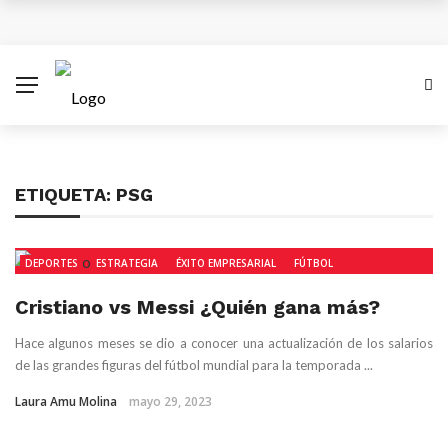
¿Cuánto subiría el salario mínimo en Colombia para
el 2026?
Antes del 8 de diciembre se superará emergencia
con aviones A320 de Avianca
ETIQUETA:
PSG
Las empresas colombianas pueden disparar sus
ventas con una estrategia Black Friday inteligente
DEPORTES
ESTRATEGIA
ÉXITO EMPRESARIAL
FÚTBOL
XV Simposio Internacional Jorge Isaacs: Un Legado
Cristiano vs Messi ¿Quién gana más?
de Ébano y Azúcar en la Literatura Global
Hace algunos meses se dio a conocer una actualización de los salarios
de las grandes figuras del fútbol mundial para la temporada ...
Laura Amu Molina
mayo 29, 2023