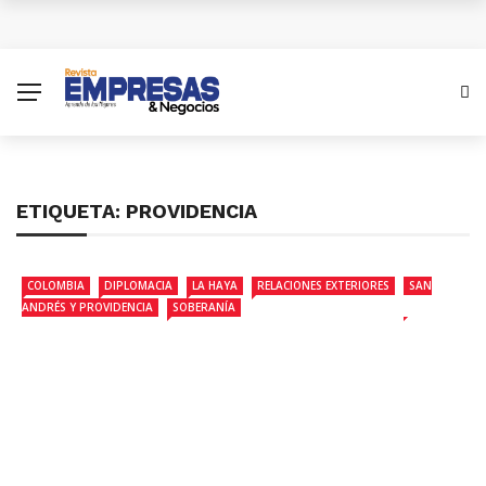
¿Cuánto subiría el salario mínimo en Colombia para
el 2026?
Antes del 8 de diciembre se superará emergencia
con aviones A320 de Avianca
ETIQUETA:
PROVIDENCIA
Las empresas colombianas pueden disparar sus
ventas con una estrategia Black Friday inteligente
COLOMBIA
DIPLOMACIA
LA HAYA
RELACIONES EXTERIORES
SAN
ANDRÉS Y PROVIDENCIA
SOBERANÍA
XV Simposio Internacional Jorge Isaacs: Un Legado
de Ébano y Azúcar en la Literatura Global