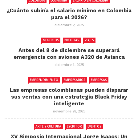
COLOMBIA
ECONOMÍA
SALARIO EN COLOMBIA
¿Cuánto subiría el salario mínimo en Colombia
para el 2026?
diciembre 2, 2025
NEGOCIOS
NOTICIAS
VIAJES
Antes del 8 de diciembre se superará
emergencia con aviones A320 de Avianca
diciembre 1, 2025
EMPRENDIMIENTO
EMPRESARIOS
EMPRESAS
Las empresas colombianas pueden disparar
sus ventas con una estrategia Black Friday
inteligente
noviembre 28, 2025
ARTE Y CULTURA
ESCRITOR
EVENTOS
XV Simposio Internacional Jorge Isaacs: Un