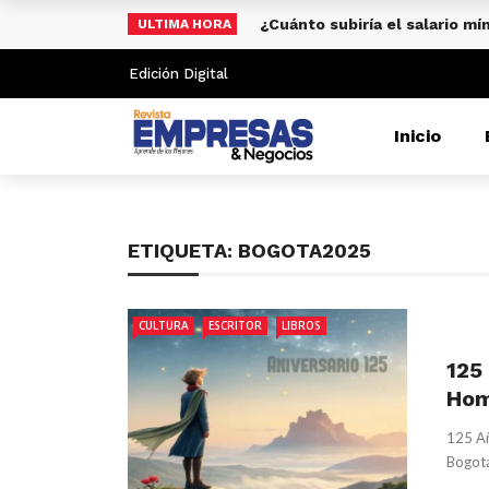
¿Cuánto subiría el salario m
ULTIMA HORA
Edición Digital
Inicio
ETIQUETA:
BOGOTA2025
CULTURA
ESCRITOR
LIBROS
125
Hom
125 Añ
Bogotá