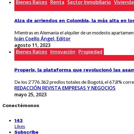
Bienes Raíces
Renta
Sector Inmobiliario
Vivienda
Alza de arriendos en Colombia, la más alta en lo
Mientras en Alemania el alquiler de un modesto apartamento
Iván Coello Ángel, Editor
agosto 11, 2023
Bienes Raíces
Innovación
Propiedad
Properix, la plataforma que revolucionó las asa
De los 2’776.362 predios totales de Bogotá, el 67,8% corres
REDACCIÓN REVISTA EMPRESAS Y NEGOCIOS
mayo 25, 2023
Conectémonos
143
Likes
Subscribe