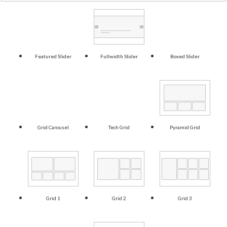
Featured Slider
Fullwidth Slider
Boxed Slider
Grid Carousel
Tech Grid
Pyramid Grid
Grid 1
Grid 2
Grid 3