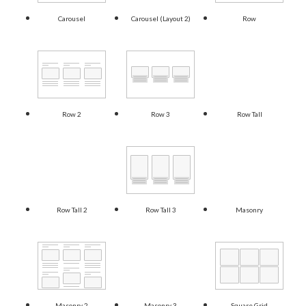
Carousel
Carousel (Layout 2)
Row
Row 2
Row 3
Row Tall
Row Tall 2
Row Tall 3
Masonry
Masonry 2
Masonry 3
Square Grid