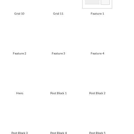
Grid 10
Grid 11
Feature 1
Feature 2
Feature 3
Feature 4
Hero
Post Block 1
Post Block 2
Post Block 3
Post Block 4
Post Block 5