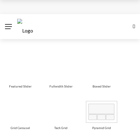
¿Cuánto subiría el salario mínimo en Colombia para
el 2026?
Antes del 8 de diciembre se superará emergencia
con aviones A320 de Avianca
Las empresas colombianas pueden disparar sus
ventas con una estrategia Black Friday inteligente
Featured Slider
Fullwidth Slider
Boxed Slider
XV Simposio Internacional Jorge Isaacs: Un Legado
de Ébano y Azúcar en la Literatura Global
Grid Carousel
Tech Grid
Pyramid Grid