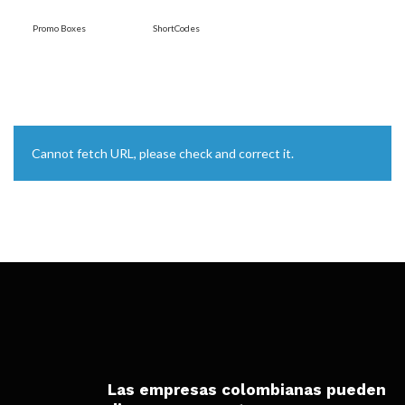
Promo Boxes
ShortCodes
Cannot fetch URL, please check and correct it.
Las empresas colombianas pueden