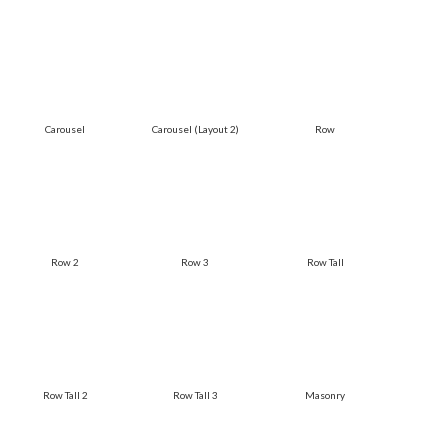
Carousel
Carousel (Layout 2)
Row
Row 2
Row 3
Row Tall
Row Tall 2
Row Tall 3
Masonry