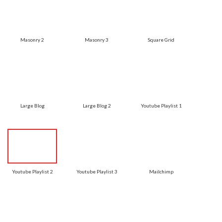
Masonry 2
Masonry 3
Square Grid
Large Blog
Large Blog 2
Youtube Playlist 1
Youtube Playlist 2
Youtube Playlist 3
Mailchimp